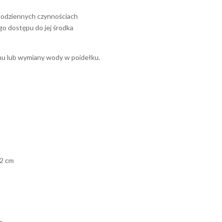
 codziennych czynnościach
o dostępu do jej środka
armu lub wymiany wody w poidełku.
,2 cm
m