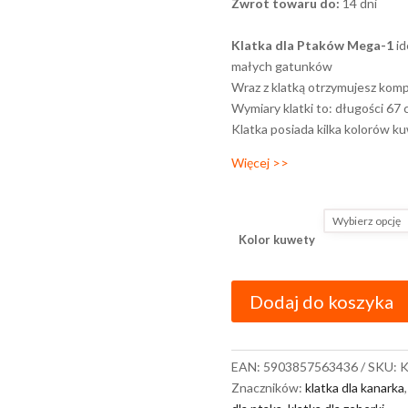
Zwrot towaru do:
14 dni
Klatka dla Ptaków Mega-1
id
małych gatunków
Wraz z klatką otrzymujesz komp
Wymiary klatki to: długości 67
Klatka posiada kilka kolorów k
Więcej >>
Kolor kuwety
Dodaj do koszyka
EAN:
5903857563436
SKU:
K
Znaczników:
klatka dla kanarka