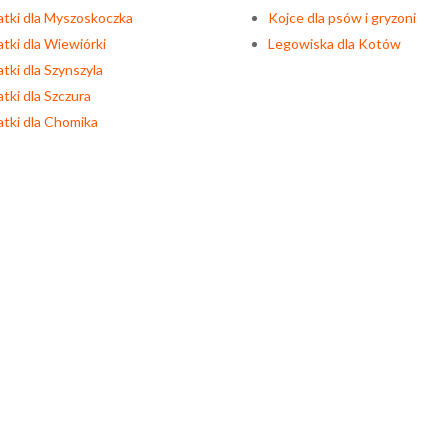
atki dla Myszoskoczka
Kojce dla psów i gryzoni
atki dla Wiewiórki
Legowiska dla Kotów
atki dla Szynszyla
atki dla Szczura
atki dla Chomika