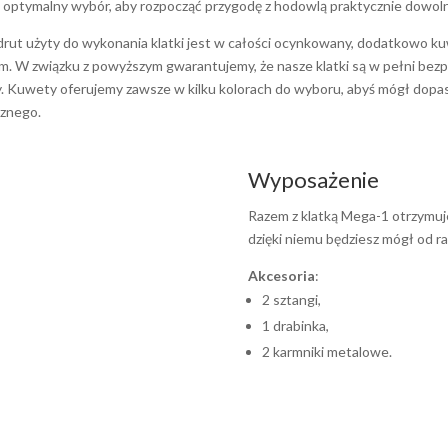
 optymalny wybór, aby rozpocząć przygodę z hodowlą praktycznie dowol
 drut użyty do wykonania klatki jest w całości ocynkowany, dodatkowo k
m. W związku z powyższym gwarantujemy, że nasze klatki są w pełni bezpi
. Kuwety oferujemy zawsze w kilku kolorach do wyboru, abyś mógł dopas
znego.
Wyposażenie
Razem z klatką Mega-1 otrzymuj
dzięki niemu będziesz mógł od r
Akcesoria
:
2 sztangi,
1 drabinka,
2 karmniki metalowe.