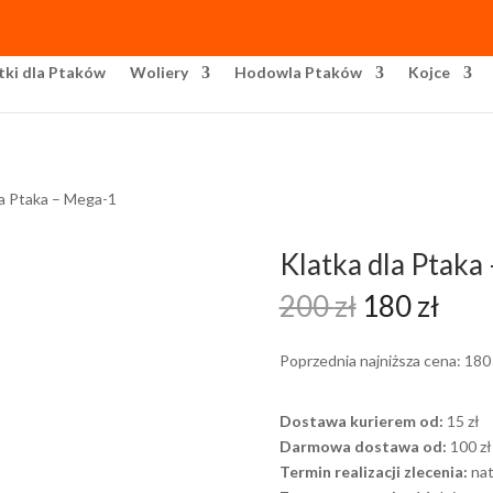
tki dla Ptaków
Woliery
Hodowla Ptaków
Kojce
la Ptaka – Mega-1
Klatka dla Ptaka
Pierwotna
Akt
200
zł
180
zł
cena
cen
wynosiła:
wyno
Poprzednia najniższa cena:
18
200 zł.
180 
Dostawa kurierem od:
15 zł
Darmowa dostawa od:
100 zł
Termin realizacji zlecenia:
na