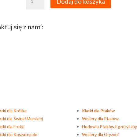
Dodaj do koszyka
Klatka
dla
Ptaka
-
tuj się z nami:
Mega-
1
atki dla Królika
Klatki dla Ptaków
atki dla Świnki Morskiej
Woliery dla Ptaków
atki dla Fretki
Hodowla Ptaków Egzotyczn
atki dla Koszatniczki
Woliery dla Gryzoni