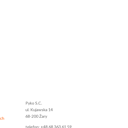
Pyko S.C.
ul. Kujawska 14
68-200 Żary
ych
telefon: +48 68 363 61 59