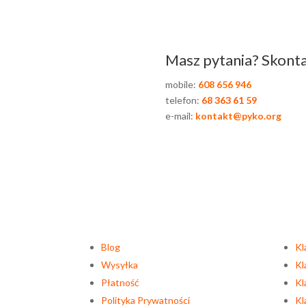
Masz pytania? Skontak
mobile:
608 656 946
telefon:
68 363 61 59
e-mail:
kontakt@pyko.org
Blog
Kl
Wysyłka
Kl
Płatność
Kl
Polityka Prywatności
Kl