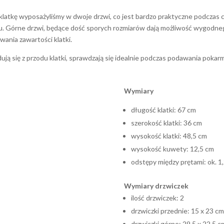
 klatkę wyposażyliśmy w dwoje drzwi, co jest bardzo praktyczne podczas
lu. Górne drzwi, będące dość sporych rozmiarów dają możliwość wygodneg
wania zawartości klatki.
jdują się z przodu klatki, sprawdzają się idealnie podczas podawania pok
Wymiary
długość klatki: 67 cm
szerokość klatki: 36 cm
wysokość klatki: 48,5 cm
wysokość kuwety: 12,5 cm
odstępy między prętami: ok. 1
Wymiary drzwiczek
ilość drzwiczek: 2
drzwiczki przednie: 15 x 23 cm
drzwiczki górne: 29,5 x 22,5 c