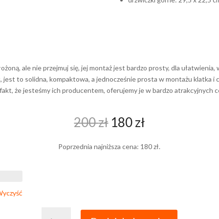
żoną, ale nie przejmuj się, jej montaż jest bardzo prosty, dla ułatwienia,
 jest to solidna, kompaktowa, a jednocześnie prosta w montażu klatka i c
 fakt, że jesteśmy ich producentem, oferujemy je w bardzo atrakcyjnych 
Pierwotna
Aktualna
200
zł
180
zł
cena
cena
wynosiła:
wynosi:
Poprzednia najniższa cena:
180
zł
.
200 zł.
180 zł.
yczyść
ilość