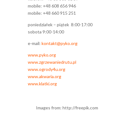
mobile: +48 608 656 946
mobile: +48 660 915 251
poniedziałek – piątek 8:00-17:00
sobota 9:00-14:00
e-mail:
kontakt@pyko.org
www.pyko.org
www.zgrzewaniedrutu.pl
www.ogrody4u.org
www.akwaria.org
www.klatki.org
Images from: http://freepik.com