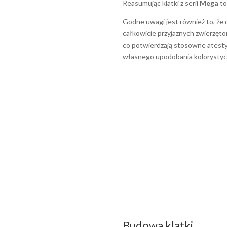
Reasumując klatki z serii
Mega
to
Godne uwagi jest również to, że
całkowicie przyjaznych zwierzęto
co potwierdzają stosowne atesty
własnego upodobania kolorystyc
Budowa klatki