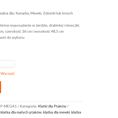
ealna dla
:
Kanarka, Mewki, Zeberki lub innych
letne wyposażenie w żerdzie, drabinkę i miseczki.
 cm, szerokość 36 cm i wysokość 48,5 cm
uwet do wyboru.
Wyczyść
P-MEGA1
Kategoria:
Klatki dla Ptaków
,
klatka dla małych ptaków
,
klatka dla mewki
,
klatka