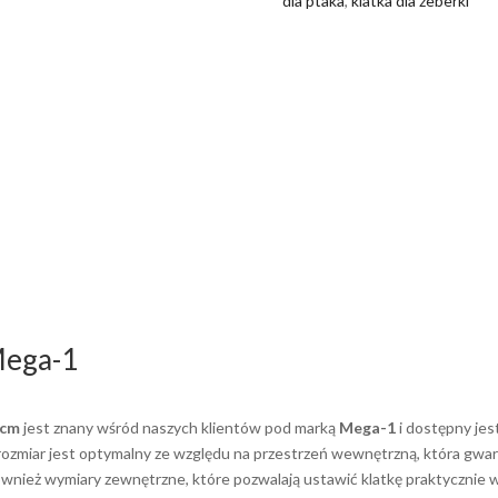
dla ptaka
,
klatka dla zeberki
Mega-1
 cm
jest znany wśród naszych klientów pod marką
Mega-1
i dostępny jes
 rozmiar jest optymalny ze względu na przestrzeń wewnętrzną, która gwa
również wymiary zewnętrzne, które pozwalają ustawić klatkę praktycznie 