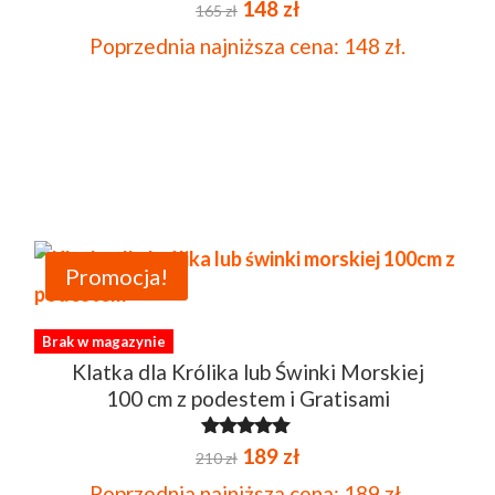
Pierwotna
Aktualna
Oceniono
148
zł
165
zł
4.67
na 5
cena
cena
Poprzednia najniższa cena:
148
zł
.
wynosiła:
wynosi:
165 zł.
148 zł.
Promocja!
Brak w magazynie
Klatka dla Królika lub Świnki Morskiej
100 cm z podestem i Gratisami
Pierwotna
Aktualna
Oceniono
189
zł
210
zł
4.86
na 5
cena
cena
Poprzednia najniższa cena:
189
zł
.