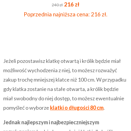
Pierwotna
Aktualna
Oceniono
216
zł
240
zł
4.90
na 5
cena
cena
Poprzednia najniższa cena:
216
zł
.
wynosiła:
wynosi:
240 zł.
216 zł.
Jeżeli pozostawisz klatkę otwartą i królik będzie miał
możliwość wychodzenia z niej, to możesz rozważyć
zakup trochę mniejszej klatce niż 100 cm. W przypadku
gdy klatka zostanie na stałe otwarta, a królik będzie
miał swobodny do niej dostęp, to możesz ewentualnie
pomyśleć o wyborze
klatki o długości 80 cm
.
Jednak najlepszym i najbezpieczniejszym