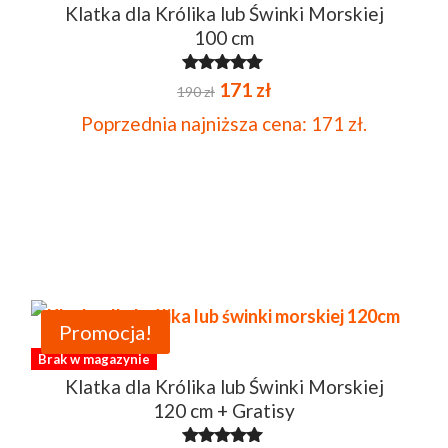
Klatka dla Królika lub Świnki Morskiej
100 cm
Pierwotna
Aktualna
Oceniono
171
zł
190
zł
4.84
na 5
cena
cena
Poprzednia najniższa cena:
171
zł
.
wynosiła:
wynosi:
190 zł.
171 zł.
Promocja!
Brak w magazynie
Klatka dla Królika lub Świnki Morskiej
120 cm + Gratisy