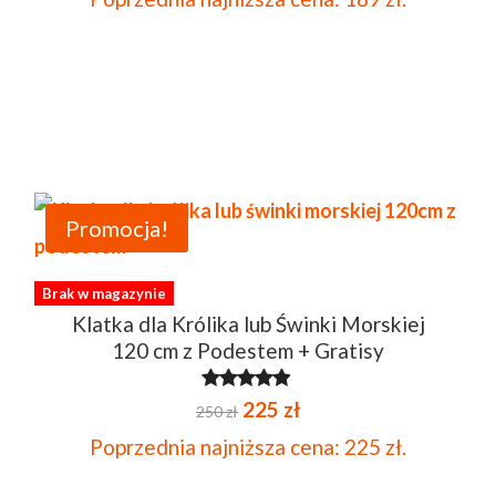
wynosiła:
wynosi:
210 zł.
189 zł.
Promocja!
Brak w magazynie
Klatka dla Królika lub Świnki Morskiej
120 cm z Podestem + Gratisy
Pierwotna
Aktualna
Oceniono
225
zł
250
zł
4.80
na 5
cena
cena
Poprzednia najniższa cena:
225
zł
.
wynosiła:
wynosi: