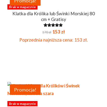
Promocja!
Brak w magazynie
Klatka dla Królika lub Świnki Morskiej 80
cm + Gratisy
Pierwotna
Aktualna
Oceniono
153
zł
170
zł
4.76
na 5
cena
cena
Poprzednia najniższa cena:
153
zł
.
wynosiła:
wynosi:
170 zł.
153 zł.
Promocja!
Brak w magazynie