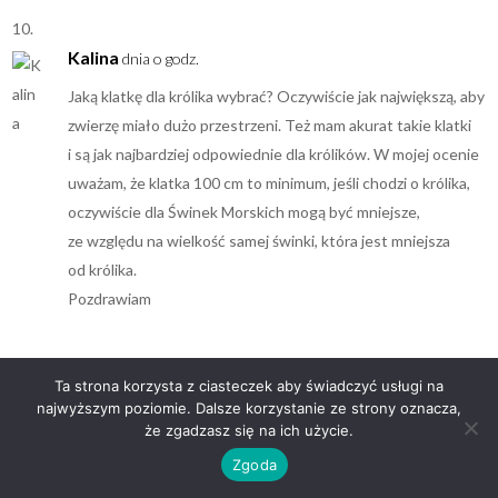
Kalina
dnia o godz.
Jaką klatkę dla królika wybrać? Oczywiście jak największą, aby
zwierzę miało dużo przestrzeni. Też mam akurat takie klatki
i są jak najbardziej odpowiednie dla królików. W mojej ocenie
uważam, że klatka 100 cm to minimum, jeśli chodzi o królika,
oczywiście dla Świnek Morskich mogą być mniejsze,
ze względu na wielkość samej świnki, która jest mniejsza
od królika.
Pozdrawiam
Ta strona korzysta z ciasteczek aby świadczyć usługi na
najwyższym poziomie. Dalsze korzystanie ze strony oznacza,
Tamara
dnia o godz.
że zgadzasz się na ich użycie.
Kupiłam taką klatkę z domkiem piętrowym, długość 120 cm,
Zgoda
czyli największą z dostępnych i przyznam szczerze,