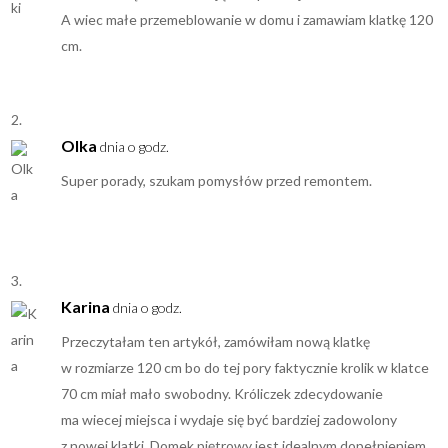
A wiec małe przemeblowanie w domu i zamawiam klatkę 120
cm.
Olka
dnia o godz.
Super porady, szukam pomysłów przed remontem.
Karina
dnia o godz.
Przeczytałam ten artykół, zamówiłam nową klatkę
w rozmiarze 120 cm bo do tej pory faktycznie krolik w klatce
70 cm miał mało swobodny. Króliczek zdecydowanie
ma wiecej miejsca i wydaje się być bardziej zadowolony
z nowej klatki. Domek piętrowy jest idealnym dopełnieniem,