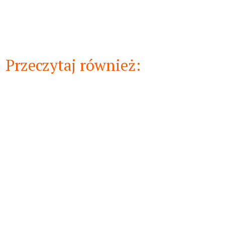
250 zł.
225 zł.
Przeczytaj również:
​Regularne czyszczenie klatki królika jest kluczowe dla
zapewnienia mu zdrowia i komfortu. Czyste środowisko
minimalizuje ryzyko chorób i sprawia, że królik czuje się
bezpiecznie. Poniżej przedstawiamy praktyczny przewodnik
krok po kroku, jak efektywnie czyścić i konserwować klatkę dla
królika, uwzględniając potrzeby początkujących opiekunów.​