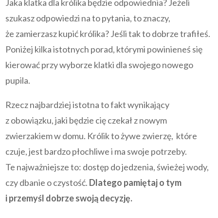
Jaka klatka dla królika będzie odpowiednia? Jeżeli
szukasz odpowiedzi na to pytania, to znaczy,
że zamierzasz kupić królika? Jeśli tak to dobrze trafiłeś.
Poniżej kilka istotnych porad, którymi powinieneś się
kierować przy wyborze klatki dla swojego nowego
pupila.
Rzecz najbardziej istotna to fakt wynikający
z obowiązku, jaki będzie cię czekał z nowym
zwierzakiem w domu. Królik to żywe zwierzę, które
czuje, jest bardzo płochliwe i ma swoje potrzeby.
Te najważniejsze to: dostęp do jedzenia, świeżej wody,
czy dbanie o czystość.
Dlatego pamiętaj o tym
i przemyśl dobrze swoją decyzję.