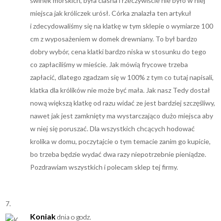
świnek morskich, była ciasna i rzeczywiście nie było w niej
miejsca jak króliczek urósł. Córka znalazła ten artykuł
i zdecydowaliśmy się na klatkę w tym sklepie o wymiarze 100
cm z wyposażeniem w domek drewniany. To był bardzo
dobry wybór, cena klatki bardzo niska w stosunku do tego
co zapłaciliśmy w mieście. Jak mówią frycowe trzeba
zapłacić, dlatego zgadzam się w 100% z tym co tutaj napisali,
klatka dla królików nie może być mała. Jak nasz Tedy dostał
nową większą klatkę od razu widać ze jest bardziej szczęśliwy,
nawet jak jest zamknięty ma wystarczająco dużo miejsca aby
w niej się poruszać. Dla wszystkich chcących hodować
krolika w domu, poczytajcie o tym temacie zanim go kupicie,
bo trzeba będzie wydać dwa razy niepotrzebnie pieniądze.
Pozdrawiam wszystkich i polecam sklep tej firmy.
Koniak
dnia o godz.